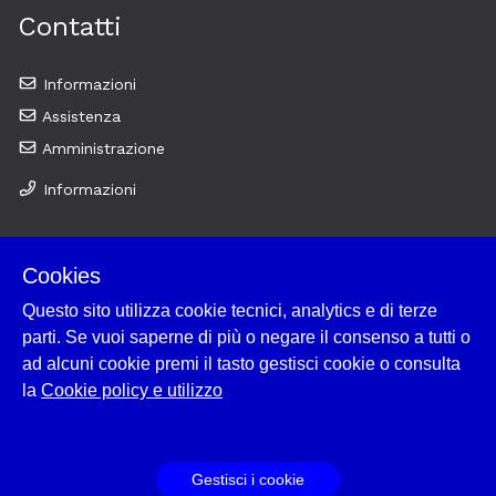
Contatti
Informazioni
Assistenza
Amministrazione
Informazioni
Cookies
Crediti
Questo sito utilizza cookie tecnici, analytics e di terze
parti. Se vuoi saperne di più o negare il consenso a tutti o
Le attività sono state realizzate grazie ai contributi concessi
ad alcuni cookie premi il tasto gestisci cookie o consulta
dalla Direzione Generale Archivi - DGA - e dalla Direzione
generale Educazione, ricerca e istituti culturali del Ministero
la
Cookie policy e utilizzo
della cultura - DGERIC
Gestisci i cookie
Menu