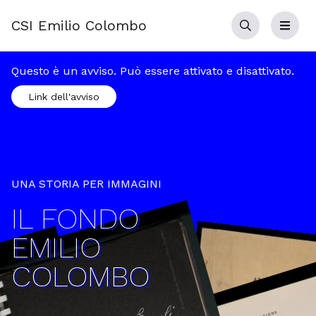
CSI Emilio Colombo
Cerca
Menu
Questo è un avviso. Può essere attivato e disattivato.
Link dell'avviso
UNA STORIA PER IMMAGINI
IL FONDO
EMILIO
COLOMBO