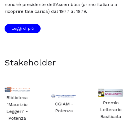
nonché presidente dell’Assemblea (primo italiano a
ricoprire tale
carica) dal 1977 al 1979.
Leggi di più
Stakeholder
Circolo
culturale
Premio
CGIAM -
"La
Letterario
Potenza
Scaletta" -
Basilicata
Matera